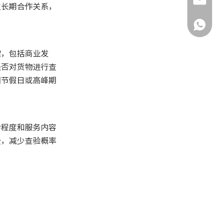
yuxiaoh
立长期合作关系，
+86-132
键，包括商业发
是否对货物进行查
因节假日或高峰期
杂程度和服务内容
费，减少查验概率