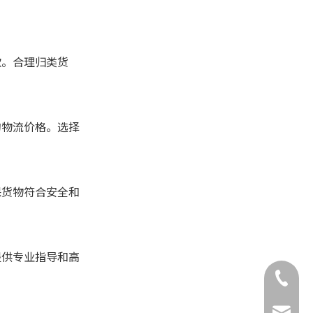
款。合理归类货
的物流价格。选择
保货物符合安全和
提供专业指导和高
+86-132