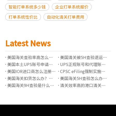
智能打单系统多少钱
企业打单系统报价
打单系统性价比
自动化清关打单费用
Latest News
美国海关查验率高怎么办？降低查验风险的6个方法
美国清关被5H查验退运怎么办？完整处理流程解析
美国本土UPS账号申请指南：独立备案账号有哪些优势？
UPS正规账号和代理账号有什么区别？如何选择更稳定的UPS账号服务
美国IOR进口商怎么注册？2026最新要求解析
CPSC eFiling强制实施后如何完成电子申报？
美国海关扣货怎么办？常见原因与处理流程详解
美国海关5H查验怎么办？流程、原因与快速放行指南
美国海关9H查验是什么意思？锁货后如何快速处理
清关效率高的港口清关公司有哪些推荐？