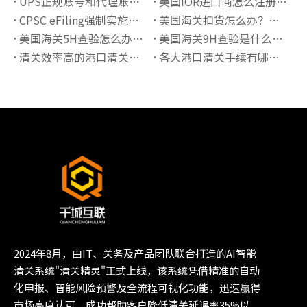
UPS正规账号和代理账号有什么区别？如何选择更稳定的UPS账号服务
美国IOR进口商怎么注册？2026最新要求解析
CPSC eFiling强制实施后如何完成电子申报？
美国海关扣货怎么办？常见原因与处理流程详解
美国海关5H查验怎么办？流程、原因与快速放行指南
美国海关9H查验是什么意思？锁货后如何快速处理
清关效率高的港口清关公司有哪些推荐？
各大港口清关手续有哪些必须准备的资料？
2024年8月，由IT、关务及产品团队联合打造的AI智能
清关系统"清关精灵"正式上线，该系统凭借精准的自动
化申报、智能风险预警及全流程可视化功能，迅速赢得
市场高度认可，成功帮助客户降低清关延误率35%以