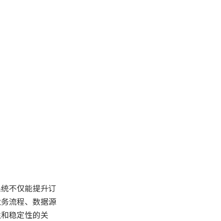
打单系统字段自动跳
过的智能优化策略
1. 基于数据分析的字段有效
性预测
2. 机器学习辅助规则生成
3. 用户行为驱动的动态调整
4. 多维度权限控制
5. 异常数据自动预警
实战案例：电商平台
打单系统的字段跳过
优化
打单系统自动跳过无
系统不仅能提升订
效字段的实施步骤
业务流程、数据源
1. 需求调研与字段梳理
性和稳定性的关