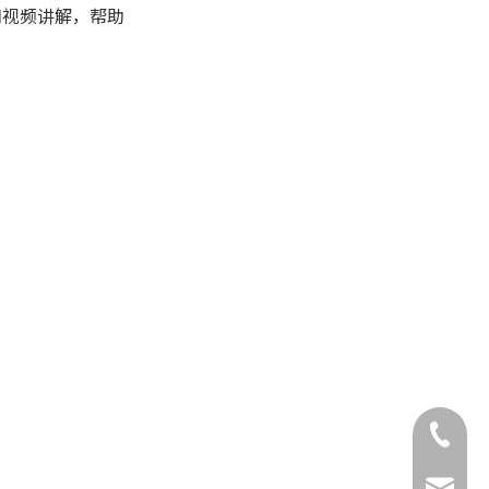
和视频讲解，帮助
2. 字段属性设计与配置
3. 业务规则引擎搭建
4. 前后端联调与测试
5. 用户培训与上线推广
6. 监控与持续优化
总结
常见问题解答（FAQ）
1. 打单系统如何判断哪些字
段需要自动跳过？
2. 如果被跳过的字段后续变
为必填，系统如何处理？
+86-132
3. 自动跳过无效字段会影响
数据完整性吗？