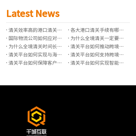
Latest News
清关效率高的港口清关公司有哪些推荐？
各大港口清关手续有哪些必须准备的资料？
国际物流公司如何应对高全境清关查验率？
为什么全境清关一定要了解正确的海关编码？
为什么全境清关时间长？有哪些影响因素？
清关平台如何推动跨境贸易“最后一公里”价值提升？
清关平台如何实现与海关系统的实时数据对接？
清关平台如何支持跨境保税仓的清关管理？
清关平台如何保障客户信息的隐私安全？
清关平台如何实现智能化的报关单据管理？