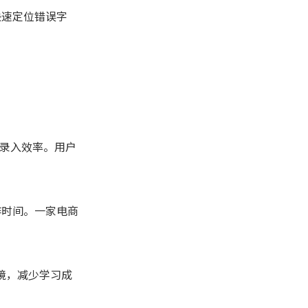
快速定位错误字
。
料录入效率。用户
作时间。一家电商
环境，减少学习成