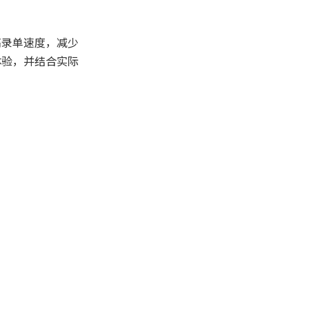
率的综合提升
高录单速度，减少
深入探讨快捷键操作
体验，并结合实际
的用户培训与推广
快捷键操作与移动设
备的适配
快捷键操作的安全性
考虑
未来发展趋势：智能
化与语音快捷键结合
总结
常见问题解答