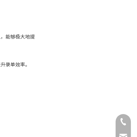
1. 打单系统快捷键操作难学
怎么办？
2. 快捷键操作是否容易导致
误操作？
入，能够极大地提
3. 如何保证快捷键在不同设
备和浏览器上的兼容性？
4. 快捷键能否与自动化流程
结合使用？
提升录单效率。
5. 如何评估快捷键操作对录
单效率的提升效果？
+86-132