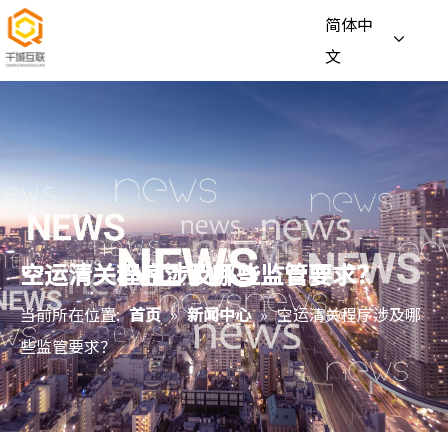
简体中
文
空运清关程序涉及哪些监管要求？
当前所在位置:
首页
»
新闻中心
»
空运清关程序涉及哪
些监管要求？