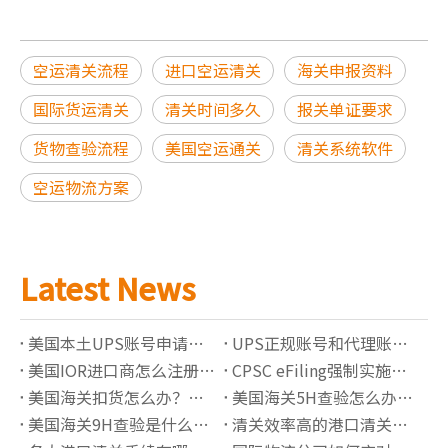
空运清关流程
进口空运清关
海关申报资料
国际货运清关
清关时间多久
报关单证要求
货物查验流程
美国空运通关
清关系统软件
空运物流方案
Latest News
美国本土UPS账号申请指南：独立备案账号有哪些优势？
UPS正规账号和代理账号有什么区别？如何选择更稳定的UPS账号服务
美国IOR进口商怎么注册？2026最新要求解析
CPSC eFiling强制实施后如何完成电子申报？
美国海关扣货怎么办？常见原因与处理流程详解
美国海关5H查验怎么办？流程、原因与快速放行指南
美国海关9H查验是什么意思？锁货后如何快速处理
清关效率高的港口清关公司有哪些推荐？