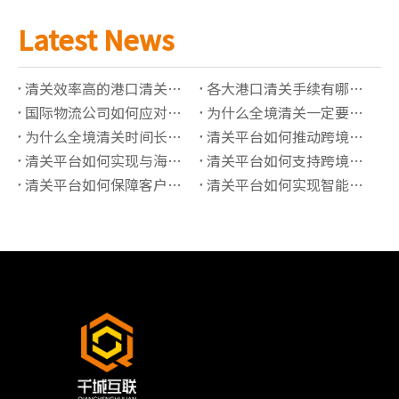
Latest News
清关效率高的港口清关公司有哪些推荐？
各大港口清关手续有哪些必须准备的资料？
国际物流公司如何应对高全境清关查验率？
为什么全境清关一定要了解正确的海关编码？
为什么全境清关时间长？有哪些影响因素？
清关平台如何推动跨境贸易“最后一公里”价值提升？
清关平台如何实现与海关系统的实时数据对接？
清关平台如何支持跨境保税仓的清关管理？
清关平台如何保障客户信息的隐私安全？
清关平台如何实现智能化的报关单据管理？