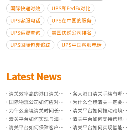
国际快递时效
UPS和FedEx对比
UPS客服电话
UPS在中国的服务
UPS运费查询
美国快递公司排名
UPS国际包裹追踪
UPS中国客服电话
Latest News
清关效率高的港口清关公司有哪些推荐？
各大港口清关手续有哪些必须准备的资料？
国际物流公司如何应对高全境清关查验率？
为什么全境清关一定要了解正确的海关编码？
为什么全境清关时间长？有哪些影响因素？
清关平台如何推动跨境贸易“最后一公里”价值提升？
清关平台如何实现与海关系统的实时数据对接？
清关平台如何支持跨境保税仓的清关管理？
清关平台如何保障客户信息的隐私安全？
清关平台如何实现智能化的报关单据管理？