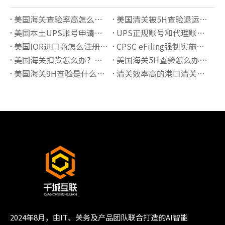
美国海关查验率高怎么办？降低查验风险的6个方法
美国清关被5H查验退运怎么办？完整处理流程解析
美国本土UPS账号申请指南：独立备案账号有哪些优势？
UPS正规账号和代理账号有什么区别？如何选择更稳定的UPS账号服务
美国IOR进口商怎么注册？2026最新要求解析
CPSC eFiling强制实施后如何完成电子申报？
美国海关扣货怎么办？常见原因与处理流程详解
美国海关5H查验怎么办？流程、原因与快速放行指南
美国海关9H查验是什么意思？锁货后如何快速处理
清关效率高的港口清关公司有哪些推荐？
2024年8月，由IT、关务及产品团队联合打造的AI智能