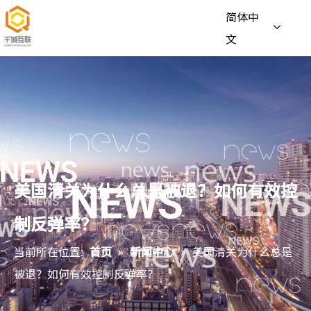
简体中
文
美国清关为什么总是被退？如何有效控
制反弹率？
当前所在位置:
首页
»
新闻中心
»
美国清关为什么总是
被退？如何有效控制反弹率？