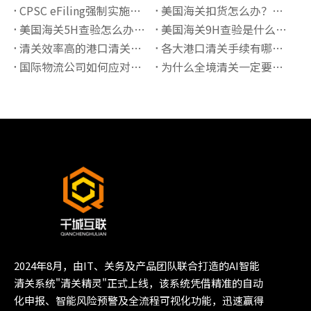
CPSC eFiling强制实施后如何完成电子申报？
美国海关扣货怎么办？常见原因与处理流程详解
美国海关5H查验怎么办？流程、原因与快速放行指南
美国海关9H查验是什么意思？锁货后如何快速处理
清关效率高的港口清关公司有哪些推荐？
各大港口清关手续有哪些必须准备的资料？
国际物流公司如何应对高全境清关查验率？
为什么全境清关一定要了解正确的海关编码？
2024年8月，由IT、关务及产品团队联合打造的AI智能
清关系统"清关精灵"正式上线，该系统凭借精准的自动
化申报、智能风险预警及全流程可视化功能，迅速赢得