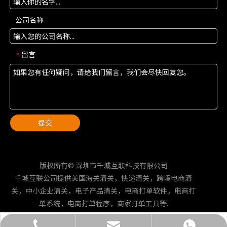
公司名称
留言
*
提交
版权所有© 深圳市千城互联科技有限公司
千城互联公司提供美国海关清关，快递清关，跨境电商清
关，中小企业清关，电子产品清关，电商打单软件，电商打
单系统，电商打单程序，商家打单工具等.
yuxiaohu@qchlkj.com
+86-132-4473-6216
+86-132-4473-6216