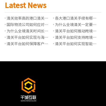
Latest News
清关效率高的港口清关公司有哪些推荐？
各大港口清关手续有哪些必须准备的资料？
国际物流公司如何应对高全境清关查验率？
为什么全境清关一定要了解正确的海关编码？
为什么全境清关时间长？有哪些影响因素？
清关平台如何推动跨境贸易“最后一公里”价值提升？
清关平台如何实现与海关系统的实时数据对接？
清关平台如何支持跨境保税仓的清关管理？
清关平台如何保障客户信息的隐私安全？
清关平台如何实现智能化的报关单据管理？