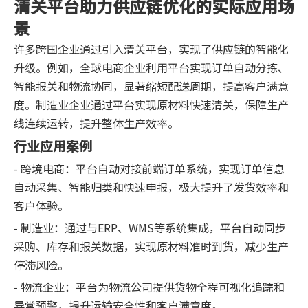
清关平台助力供应链优化的实际应用场
景
许多跨国企业通过引入清关平台，实现了供应链的智能化
升级。例如，全球电商企业利用平台实现订单自动分拣、
智能报关和物流协同，显著缩短配送周期，提高客户满意
度。制造业企业通过平台实现原材料快速清关，保障生产
线连续运转，提升整体生产效率。
行业应用案例
- 跨境电商：平台自动对接前端订单系统，实现订单信息
自动采集、智能归类和快速申报，极大提升了发货效率和
客户体验。
- 制造业：通过与ERP、WMS等系统集成，平台自动同步
采购、库存和报关数据，实现原材料准时到货，减少生产
停滞风险。
- 物流企业：平台为物流公司提供货物全程可视化追踪和
异常预警，提升运输安全性和客户满意度。