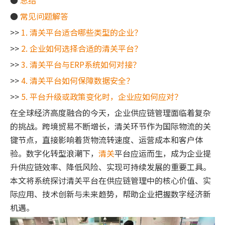
●
总结
●
常见问题解答
>>
1. 清关平台适合哪些类型的企业？
>>
2. 企业如何选择合适的清关平台？
>>
3. 清关平台与ERP系统如何对接？
>>
4. 清关平台如何保障数据安全？
>>
5. 平台升级或政策变化时，企业应如何应对？
在全球经济高度融合的今天，企业供应链管理面临着复杂
的挑战。跨境贸易不断增长，清关环节作为国际物流的关
键节点，直接影响着货物流转速度、运营成本和客户体
验。数字化转型浪潮下，
清关
平台应运而生，成为企业提
升供应链效率、降低风险、实现可持续发展的重要工具。
本文将系统探讨清关平台在供应链管理中的核心价值、实
际应用、技术创新与未来趋势，帮助企业把握数字经济新
机遇。