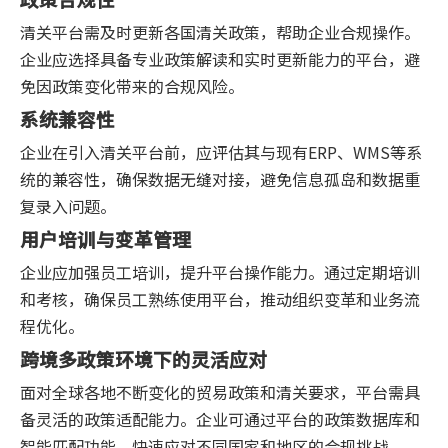
清关平台需及时更新各国清关政策，帮助企业合规操作。
企业应选择具备专业政策解读和实时更新能力的平台，避
免因政策变化带来的合规风险。
系统兼容性
企业在引入清关平台前，应评估其与现有ERP、WMS等系
统的兼容性，确保数据无缝对接，避免信息孤岛和数据重
复录入问题。
用户培训与变革管理
企业应加强员工培训，提升平台操作能力。通过定期培训
和考核，确保员工熟练使用平台，推动组织变革和业务流
程优化。
跨境多政策环境下的灵活应对
面对全球各地不断变化的贸易政策和清关要求，平台需具
备灵活的政策适配能力。企业可通过平台的政策数据库和
智能匹配功能，快速应对不同国家和地区的合规挑战。