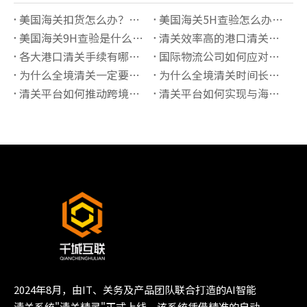
美国海关扣货怎么办？常见原因与处理流程详解
美国海关5H查验怎么办？流程、原因与快速放行指南
美国海关9H查验是什么意思？锁货后如何快速处理
清关效率高的港口清关公司有哪些推荐？
各大港口清关手续有哪些必须准备的资料？
国际物流公司如何应对高全境清关查验率？
为什么全境清关一定要了解正确的海关编码？
为什么全境清关时间长？有哪些影响因素？
清关平台如何推动跨境贸易“最后一公里”价值提升？
清关平台如何实现与海关系统的实时数据对接？
2024年8月，由IT、关务及产品团队联合打造的AI智能
清关系统"清关精灵"正式上线，该系统凭借精准的自动