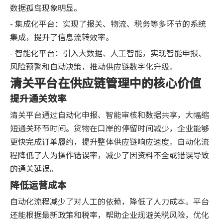
数据孤岛现象明显。
- 集成化平台：实现了报关、物流、税务等多环节的系统
集成，提升了信息流转效率。
- 智能化平台：引入大数据、人工智能，实现智能申报、
风险预警和自动决策，推动供应链数字化升级。
清关平台在供应链管理中的核心价值
提升通关效率
清关平台通过自动化申报、智能审核和数据共享，大幅缩
短通关环节时间。货物在口岸的停留时间减少，企业能够
更快完成订单履约，提升整体供应链响应速度。自动化流
程降低了人为操作错误率，减少了因资料不全或错误导致
的通关延误。
降低运营成本
自动化流程减少了对人工的依赖，降低了人力成本。平台
还能根据最新政策和税率，帮助企业规避关税风险，优化