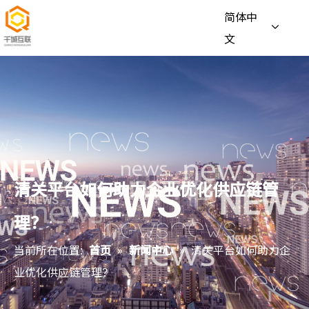
简体中
文
清关平台如何助力企业优化供应链管
理？
当前所在位置:
首页
»
新闻中心
»
清关平台如何助力企
业优化供应链管理？