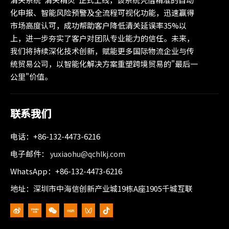
化申报、智能风险预警及全流程可视化功能，迅速赢得
市场高度认可，成功帮助客户降低清关延误率35%以
上，进一步夯实了客户对团队专业能力的信任。未来，
我们将持续深化技术创新，赋能更多国际物流企业与传
统贸易公司，以智能化解决方案重塑跨境贸易的"最后一
公里"价值。
联系我们
电话：+86-132-4473-6216
电子邮件：
yuxiaohu@qchlkj.com
WhatsApp：+86-132-4473-6216
地址：深圳市中海信创新产业城19栋A座1905千城互联