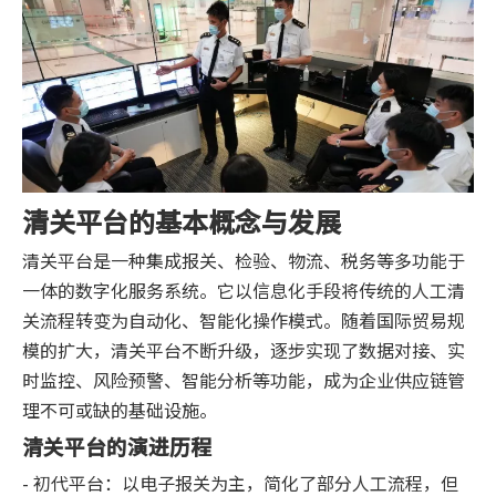
清关平台的基本概念与发展
清关平台是一种集成报关、检验、物流、税务等多功能于
一体的数字化服务系统。它以信息化手段将传统的人工清
关流程转变为自动化、智能化操作模式。随着国际贸易规
模的扩大，清关平台不断升级，逐步实现了数据对接、实
时监控、风险预警、智能分析等功能，成为企业供应链管
理不可或缺的基础设施。
清关平台的演进历程
- 初代平台：以电子报关为主，简化了部分人工流程，但