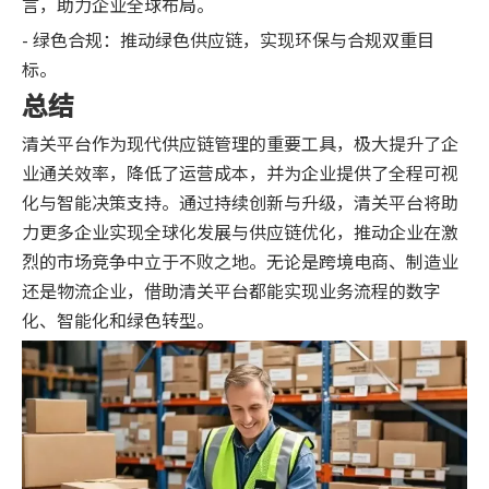
言，助力企业全球布局。
- 绿色合规：推动绿色供应链，实现环保与合规双重目
标。
总结
清关平台作为现代供应链管理的重要工具，极大提升了企
业通关效率，降低了运营成本，并为企业提供了全程可视
化与智能决策支持。通过持续创新与升级，清关平台将助
力更多企业实现全球化发展与供应链优化，推动企业在激
烈的市场竞争中立于不败之地。无论是跨境电商、制造业
还是物流企业，借助清关平台都能实现业务流程的数字
化、智能化和绿色转型。