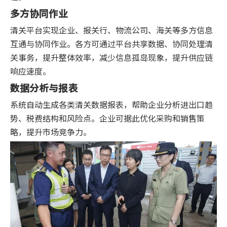
多方协同作业
清关平台实现企业、报关行、物流公司、海关等多方信息
互通与协同作业。各方可通过平台共享数据、协同处理清
关事务，提升整体效率，减少信息孤岛现象，提升供应链
响应速度。
数据分析与报表
系统自动生成各类清关数据报表，帮助企业分析进出口趋
势、税费结构和风险点。企业可据此优化采购和销售策
略，提升市场竞争力。