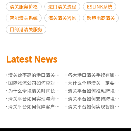
清关服务价格
进口清关流程
ESLINK系统
智能清关系统
海关清关咨询
跨境电商清关
目的港清关服务
Latest News
清关效率高的港口清关公司有哪些推荐？
各大港口清关手续有哪些必须准备的资料？
国际物流公司如何应对高全境清关查验率？
为什么全境清关一定要了解正确的海关编码？
为什么全境清关时间长？有哪些影响因素？
清关平台如何推动跨境贸易“最后一公里”价值提升？
清关平台如何实现与海关系统的实时数据对接？
清关平台如何支持跨境保税仓的清关管理？
清关平台如何保障客户信息的隐私安全？
清关平台如何实现智能化的报关单据管理？