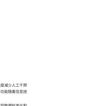
4. 自动化系统如何应对不同
国家的海关政策变化？
5. 使用自动化申报系统对企
业有哪些实际好处？
6. 申报文件不完整或信息错
误怎么办？
7. 如何避免关税和税费计算
错误？
8. 商品编码错误如何纠正？
9. 禁运或限运产品如何处
理？
10. 系统出现申报数据传输错
误怎么办？
程度减少人工干预
等功能随着信息技
实现数据标准化和