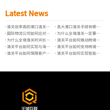
Latest News
清关效率高的港口清关公司有哪些推荐？
各大港口清关手续有哪些必须准备的资料？
国际物流公司如何应对高全境清关查验率？
为什么全境清关一定要了解正确的海关编码？
为什么全境清关时间长？有哪些影响因素？
清关平台如何推动跨境贸易“最后一公里”价值提升？
清关平台如何实现与海关系统的实时数据对接？
清关平台如何支持跨境保税仓的清关管理？
清关平台如何保障客户信息的隐私安全？
清关平台如何实现智能化的报关单据管理？