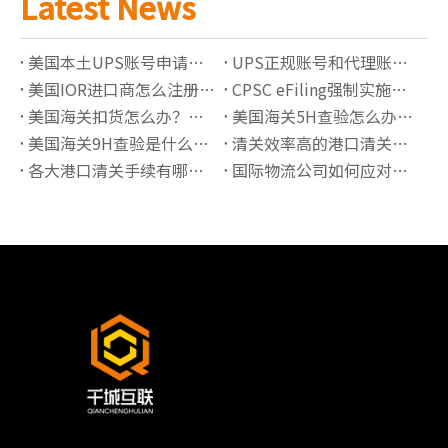
Latest News
美国本土UPS账号申请指南：独立备案账号有哪些优势？
UPS正规账号和代理账号有什么区别？如何选择更稳定的UPS账号服务
美国IOR进口商怎么注册？2026最新要求解析
CPSC eFiling强制实施后如何完成电子申报？
美国海关扣货怎么办？常见原因与处理流程详解
美国海关5H查验怎么办？流程、原因与快速放行指南
美国海关9H查验是什么意思？锁货后如何快速处理
清关效率高的港口清关公司有哪些推荐？
各大港口清关手续有哪些必须准备的资料？
国际物流公司如何应对高全境清关查验率？