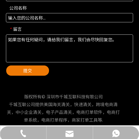
公司名称
留言
*
提交
版权所有© 深圳市千城互联科技有限公司
千城互联公司提供美国海关清关，快递清关，跨境电商清
关，中小企业清关，电子产品清关，电商打单软件，电商打
单系统，电商打单程序，商家打单工具等.
yuxiaohu@qchlkj.com
+86-132-4473-6216
+86-132-4473-6216