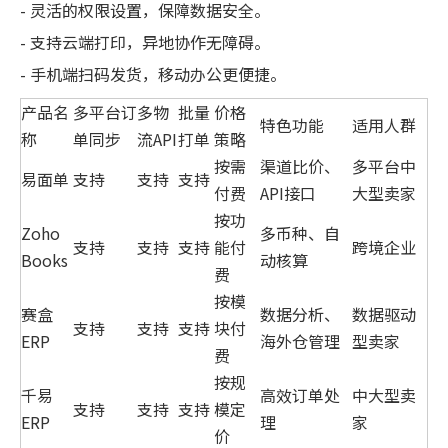
- 灵活的权限设置，保障数据安全。
- 支持云端打印，异地协作无障碍。
- 手机端扫码发货，移动办公更便捷。
产品名
多平台订
多物
批量
价格
特色功能
适用人群
称
单同步
流API
打单
策略
按需
渠道比价、
多平台中
易面单
支持
支持
支持
付费
API接口
大型卖家
按功
Zoho
多币种、自
支持
支持
支持
能付
跨境企业
Books
动核算
费
按模
赛盒
数据分析、
数据驱动
支持
支持
支持
块付
ERP
海外仓管理
型卖家
费
按规
千易
高效订单处
中大型卖
支持
支持
支持
模定
ERP
理
家
价