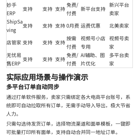
妙手
免费/
新兴平台
支持
支持
支持
新平台支持
ERP
付费
卖家
ShipSa
支持
支持
支持
0月费
运费优惠
北美卖家
ving
按需
视频号小店
视频号卖
店管家
支持
支持
支持
付费
专用
家
无忧易
免费/
AI辅助、图
多平台卖
支持
支持
支持
售ERP
付费
片优化
家
实际应用场景与操作演示
多平台订单自动同步
通过打单软件服务，卖家只需绑定各大电商平台账号，系
统即可自动拉取所有订单，无需手动导入导出，极大节省
人力。
只需勾选待发货订单，选择物流渠道和面单模板，一键即
可批量打印所有面单，支持自动合并同一地址订单。