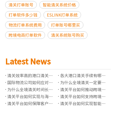
清关打单账号
智能清关系统价格
打单软件多少钱
ESLINK打单系统
物流打单系统费用
打单账号哪里买
跨境电商打单软件
清关系统账号购买
Latest News
清关效率高的港口清关公司有哪些推荐？
各大港口清关手续有哪些必须准备的资料？
国际物流公司如何应对高全境清关查验率？
为什么全境清关一定要了解正确的海关编码？
为什么全境清关时间长？有哪些影响因素？
清关平台如何推动跨境贸易“最后一公里”价值提升？
清关平台如何实现与海关系统的实时数据对接？
清关平台如何支持跨境保税仓的清关管理？
清关平台如何保障客户信息的隐私安全？
清关平台如何实现智能化的报关单据管理？