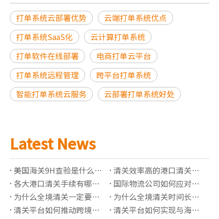
打单系统云部署优势
云端打单系统优点
打单系统SaaS化
云计算打单系统
打单软件在线部署
电商打单云平台
打单系统远程管理
跨平台打单系统
智能打单系统云服务
云部署打单系统好处
Latest News
美国海关9H查验是什么意思？锁货后如何快速处理
清关效率高的港口清关公司有哪些推荐？
各大港口清关手续有哪些必须准备的资料？
国际物流公司如何应对高全境清关查验率？
为什么全境清关一定要了解正确的海关编码？
为什么全境清关时间长？有哪些影响因素？
清关平台如何推动跨境贸易“最后一公里”价值提升？
清关平台如何实现与海关系统的实时数据对接？