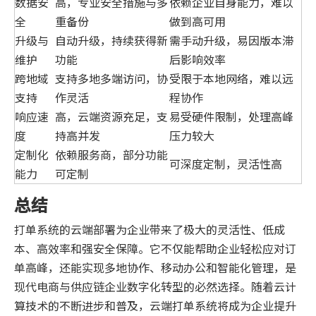
数据安
高，专业安全措施与多
依赖企业自身能力，难以
全
重备份
做到高可用
升级与
自动升级，持续获得新
需手动升级，易因版本滞
维护
功能
后影响效率
跨地域
支持多地多端访问，协
受限于本地网络，难以远
支持
作灵活
程协作
响应速
高，云端资源充足，支
易受硬件限制，处理高峰
度
持高并发
压力较大
定制化
依赖服务商，部分功能
可深度定制，灵活性高
能力
可定制
总结
打单系统的云端部署为企业带来了极大的灵活性、低成
本、高效率和强安全保障。它不仅能帮助企业轻松应对订
单高峰，还能实现多地协作、移动办公和智能化管理，是
现代电商与供应链企业数字化转型的必然选择。随着云计
算技术的不断进步和普及，云端打单系统将成为企业提升