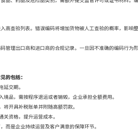
、食品、药品及危险品类别，需额外提交监管许可或证书材料。
进入高查验列表。错误编码将增加货物被人工查验的概率，影响
编码管理出口商和进口商的合规记录。一旦因不准确的编码行为
常见的包括：
拖延交期。
制入境品，需按程序退运或者销毁，企业承担全额费用。
符，将开具补税账单并附随高额罚款。
验通关资格，提升运营成本。
节，而是企业持续运营及客户满意的保障环节。