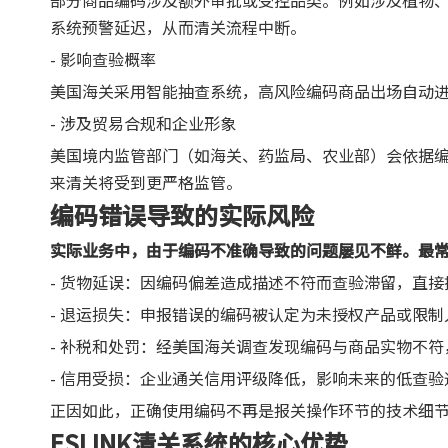
部分商品编码涉及额外审批或受控品类。例如涉及植物
系统预警延迟，从而清关流程中断。
- 影响查验概率
美国海关采用智能抽查系统，高风险编码商品出场自动
- 涉及贸易合规和企业形象
美国境内监管部门（如海关、药监局、农业部）会依据
来清关将受到更严格监管。
编码错误导致的实际风险
实际业务中，由于编码不准确导致的问题屡见不鲜。最
- 货物延误：因编码偏差造成描述不符而查验滞留，直接
- 退运损失：申报错误的编码被认定为未授权产品或限
- 补税和处罚：经美国海关调查发现编码与商品实物不
- 信用受损：企业通关信用评级降低，影响未来的低查
正因如此，正确使用编码不再是报关操作环节的技术细
ESLINK清关系统的核心优势