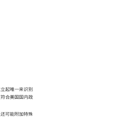
2. 商品成分多种混合时如何
选择主分类？
3. 不确定商品编码时应该怎
么办？
4. 美国有没有特殊监管编
码？
5. 小型卖家是否需要专业编
码系统？
建立起唯一来识别
更符合美国国内政
关还可能附加特殊