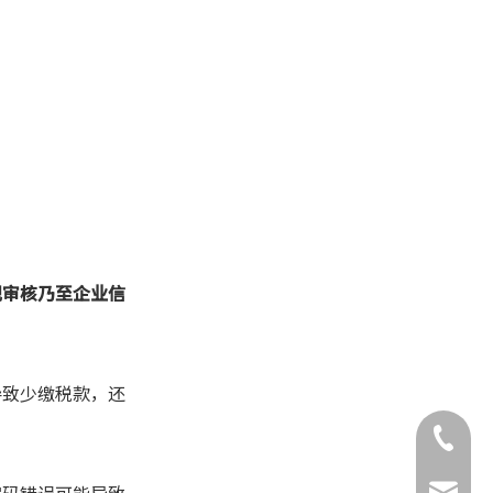
规审核乃至企业信
导致少缴税款，还
+86-132