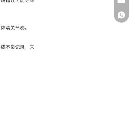
编码错误可能导致
yuxiaoh
+86-132
整体清关节奏。
形成不良记录，未