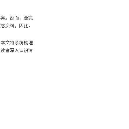
据保护能力
事务。然而，要完
零信任技术架构应用
敏感资料。因此，
区块链提升可追溯性和不可
篡改性
。本文将系统梳理
综合AI态势感知系统
助读者深入认识清
总结
常见问题解答
1. 清关平台是否会将我的信
息共享给其他公司？
2. 我的身份证信息是否会被
平台员工看到？
3. 如果我不再使用平台，如
何确保我的数据不再被保
留？