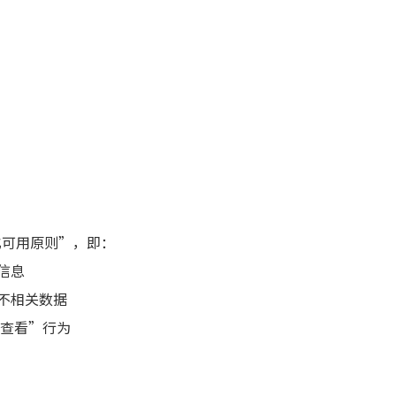
化可用原则”，即：
信息
不相关数据
权查看”行为