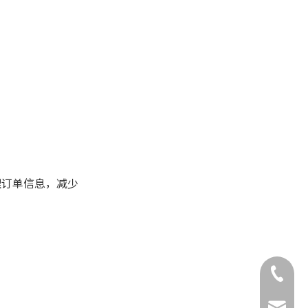
总结
常见问题解答
1. 打单系统如何保障订单数
据的准确性？
2. 系统支持哪些平台的订单
同步？
3. 如何提升客户对物流信息
的满意度？
4. 打单系统如何帮助企业降
理订单信息，减少
低运营成本？
5. 遇到系统故障或操作问题
怎么办？
+86-132