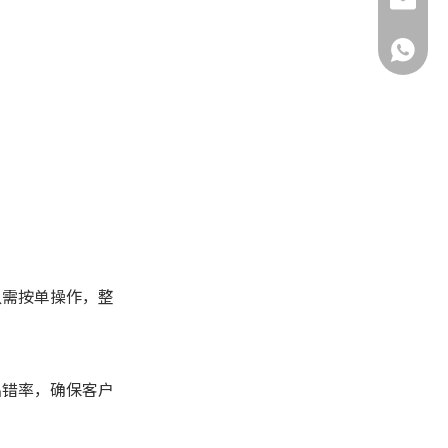
yuxiaoh
+86-132
只需按单操作，整
出错率，确保客户