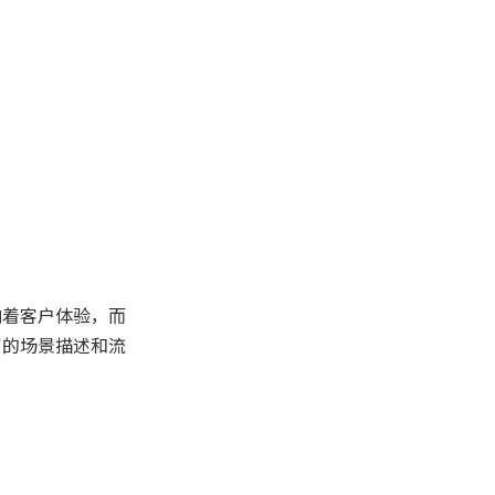
安全与稳定性
打单系统应用中的常
见问题与解决方案
订单处理效率低
库存管理混乱
配送延误
客户投诉多
响着客户体验，而
系统兼容性问题
富的场景描述和流
打单系统全流程操作
演示
打单系统选型建议