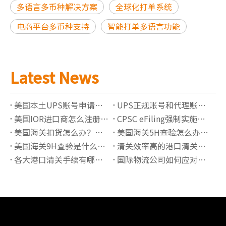
多语言多币种解决方案
全球化打单系统
电商平台多币种支持
智能打单多语言功能
Latest News
美国本土UPS账号申请指南：独立备案账号有哪些优势？
UPS正规账号和代理账号有什么区别？如何选择更稳定的UPS账号服务
美国IOR进口商怎么注册？2026最新要求解析
CPSC eFiling强制实施后如何完成电子申报？
美国海关扣货怎么办？常见原因与处理流程详解
美国海关5H查验怎么办？流程、原因与快速放行指南
美国海关9H查验是什么意思？锁货后如何快速处理
清关效率高的港口清关公司有哪些推荐？
各大港口清关手续有哪些必须准备的资料？
国际物流公司如何应对高全境清关查验率？