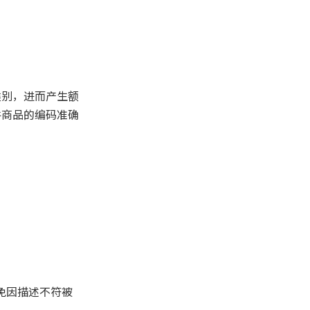
类别，进而产生额
件商品的编码准确
免因描述不符被