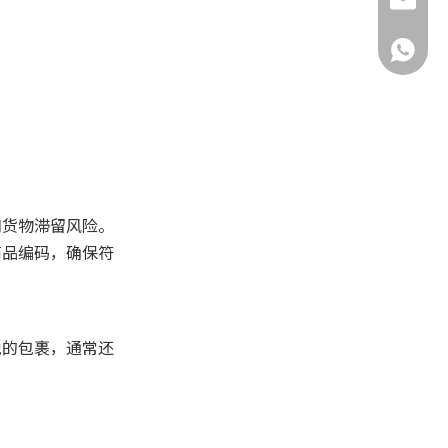
yuxiaoh
+86-132
和货物滞留风险。
商品编码，确保符
税的包裹，通常还