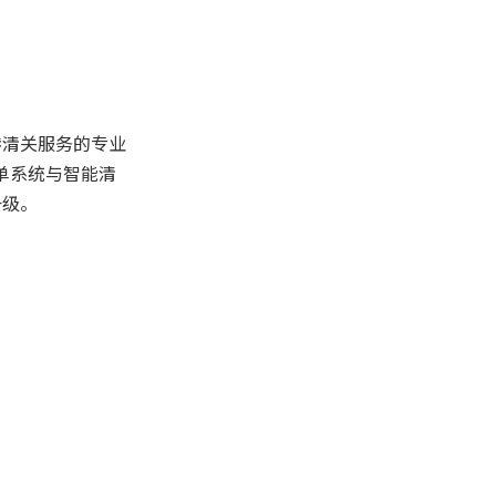
步骤四：核对并提交
数字化清关系统的未
来发展趋势
港清关服务的专业
数字化系统如何提升
单系统与智能清
包裹清关效率？
升级。
智能打单与清关系统优势
实际应用场景
出口企业的实用建议
总结
包裹清关海关编码常
见问题解答