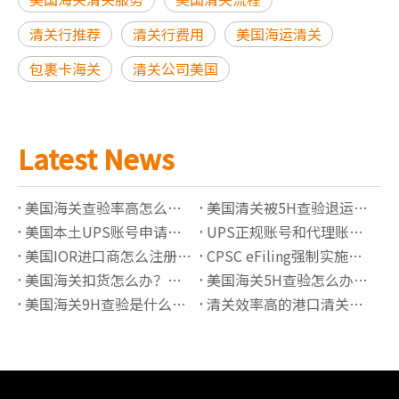
清关行推荐
清关行费用
美国海运清关
包裹卡海关
清关公司美国
Latest News
美国海关查验率高怎么办？降低查验风险的6个方法
美国清关被5H查验退运怎么办？完整处理流程解析
美国本土UPS账号申请指南：独立备案账号有哪些优势？
UPS正规账号和代理账号有什么区别？如何选择更稳定的UPS账号服务
美国IOR进口商怎么注册？2026最新要求解析
CPSC eFiling强制实施后如何完成电子申报？
美国海关扣货怎么办？常见原因与处理流程详解
美国海关5H查验怎么办？流程、原因与快速放行指南
美国海关9H查验是什么意思？锁货后如何快速处理
清关效率高的港口清关公司有哪些推荐？