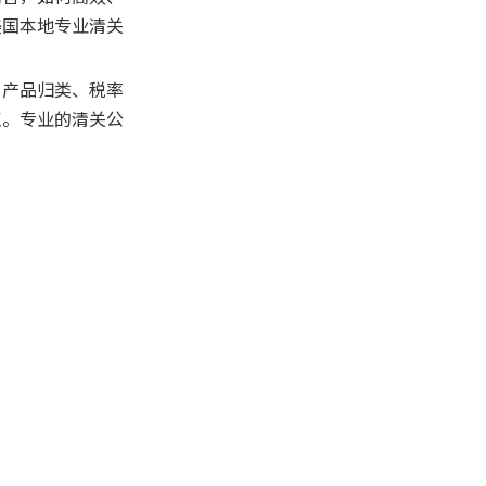
美国清关公司与中国
美国本地专业清关
清关公司的对比
，产品归类、税率
总结
点。专业的清关公
常见问题解答（FAQ）
1. 美国清关需要哪些基本文
件？
2. 清关公司如何帮助降低清
关风险？
3. 美国清关一般需要多长时
间？
4. 没有美国税号和担保金可
以清关吗？
5. 清关公司能否提供后续物
流服务？