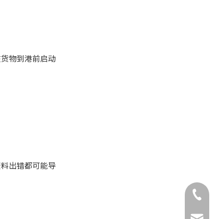
在货物到港前启动
资料出错都可能导
+86-132