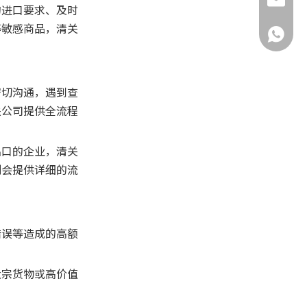
yuxiaoh
的进口要求、及时
等敏感商品，清关
+86-132
密切沟通，遇到查
关公司提供全流程
出口的企业，清关
则会提供详细的流
错误等造成的高额
大宗货物或高价值
。