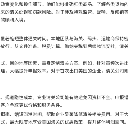
、政策变化和操作细节。他们能够准确归类商品、了解各类货物
带来的清关延误和罚款风险。对于涉及特殊监管、配额、反倾销
货物顺利入境。
，显著缩短整体通关时间。本地团队与海关、码头、运输商保持
快放行。从文件准备、税费计算、缴纳关税到后续物流安排，清
方式、目的地等因素，量身定制清关方案。例如，针对高频次进
处理，大幅提升申报效率。对于首次出口美国的企业，清关公司
算、规避隐性成本。专业清关公司能有效避免因资料不全、申报
为客户争取更优价格和服务条件。
验概率、缩短滞港时间，帮助企业显著降低清关相关费用。对于
方式，最大限度地享受美国海关的优惠政策，提升整体利润空间