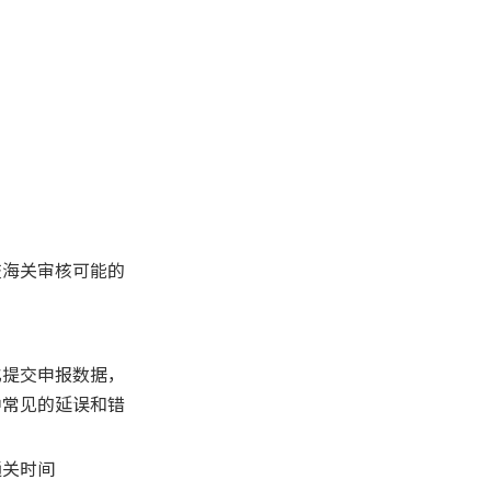
1. 清关系统是否适用于所有
货物类型？
2. 使用清关系统能否完全避
免海关查验？
3. 清关系统如何确保申报信
息准确？
4. 清关系统是否支持货物内
陆转关？
5. 使用清关系统是否需要专
交海关审核可能的
业培训？
化提交申报数据，
中常见的延误和错
通关时间