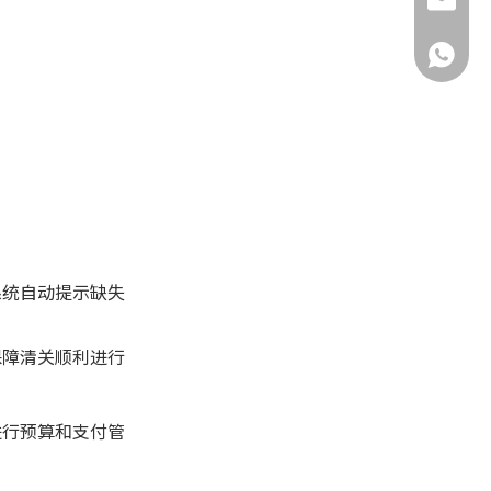
yuxiaoh
+86-132
系统自动提示缺失
保障清关顺利进行
进行预算和支付管