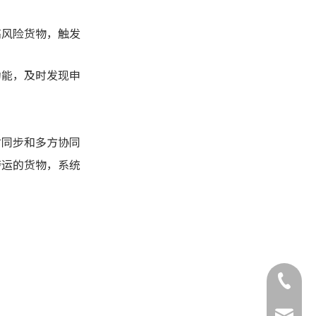
高风险货物，触发
功能，及时发现申
时同步和多方协同
转运的货物，系统
+86-132